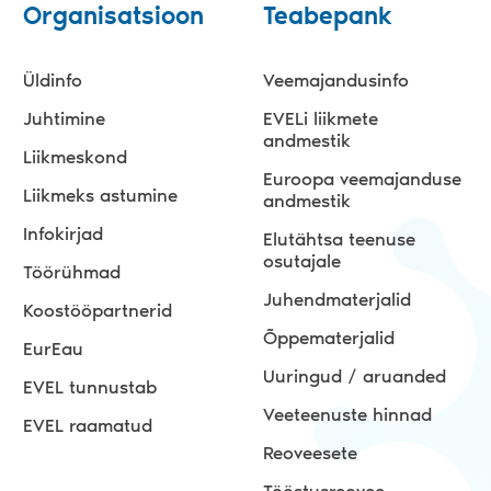
Organisatsioon
Teabepank
Üldinfo
Veemajandusinfo
Juhtimine
EVELi liikmete
andmestik
Liikmeskond
Euroopa veemajanduse
Liikmeks astumine
andmestik
Infokirjad
Elutähtsa teenuse
osutajale
Töörühmad
Juhendmaterjalid
Koostööpartnerid
Õppematerjalid
EurEau
Uuringud / aruanded
EVEL tunnustab
Veeteenuste hinnad
EVEL raamatud
Reoveesete