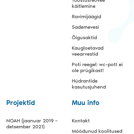
Tööstusreovee
käitlemine
Ravimijäägid
Sademevesi
Õigusaktid
Kaugloetavad
veearvestid
Poti reegel: wc-pott ei
ole prügikast!
Hüdrantide
kasutusjuhend
Projektid
Muu info
NOAH (jaanuar 2019 –
Kontakt
detsember 2021)
Möödunud koolitused